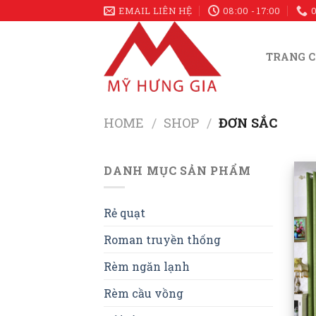
Skip
EMAIL LIÊN HỆ
08:00 - 17:00
to
content
TRANG 
HOME
/
SHOP
/
ĐƠN SẮC
DANH MỤC SẢN PHẨM
Rẻ quạt
Roman truyền thống
Rèm ngăn lạnh
Rèm cầu vồng