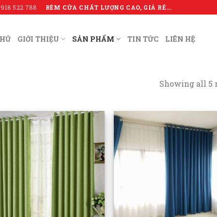
RÈM CỬA CHẤT LƯỢNG CAO, GIÁ RẺ...
0918 522 788
CHỦ
GIỚI THIỆU
SẢN PHẨM
TIN TỨC
LIÊN HỆ
Showing all 5 