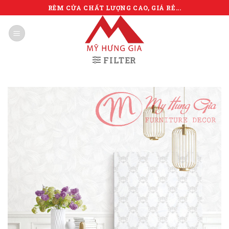
Skip
RÈM CỬA CHẤT LƯỢNG CAO, GIÁ RẺ...
to
content
FILTER