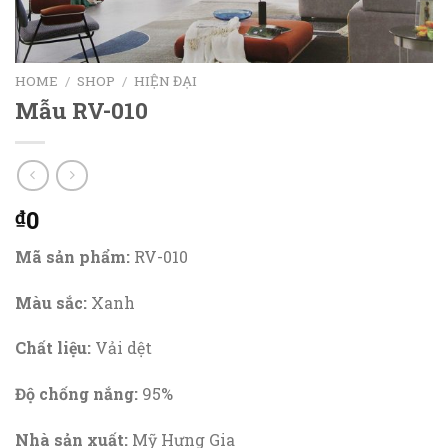
HOME
/
SHOP
/
HIỆN ĐẠI
Mẫu RV-010
0
₫
Mã sản phẩm:
RV-010
Màu sắc:
Xanh
Chất liệu:
Vải dệt
Độ chống nắng:
95%
Nhà sản xuất:
Mỹ Hưng Gia