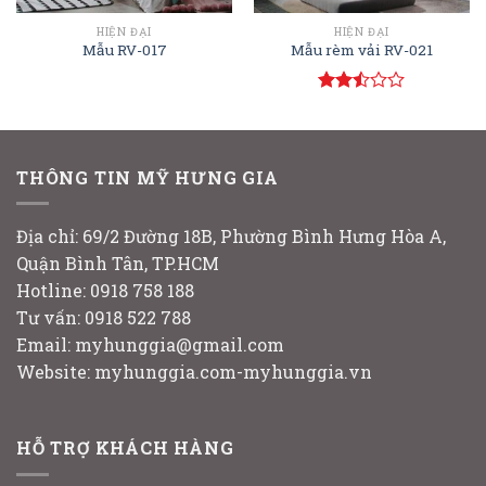
HIỆN ĐẠI
HIỆN ĐẠI
Mẫu RV-017
Mẫu rèm vải RV-021
Rated
2.50
out
of 5
THÔNG TIN MỸ HƯNG GIA
Địa chỉ: 69/2 Đường 18B, Phường Bình Hưng Hòa A,
Quận Bình Tân, TP.HCM
Hotline: 0918 758 188
Tư vấn: 0918 522 788
Email: myhunggia@gmail.com
Website: myhunggia.com-myhunggia.vn
HỖ TRỢ KHÁCH HÀNG