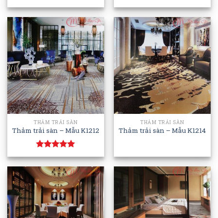
Rated
Rated
2.49
4.00
out
out
of 5
of 5
THẢM TRẢI SÀN
THẢM TRẢI SÀN
Thảm trải sàn – Mẫu K1212
Thảm trải sàn – Mẫu K1214
Rated
5.00
out of 5