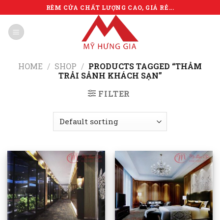
Skip
RÈM CỬA CHẤT LƯỢNG CAO, GIÁ RẺ...
to
content
HOME
/
SHOP
/
PRODUCTS TAGGED “THẢM
TRẢI SẢNH KHÁCH SẠN”
FILTER