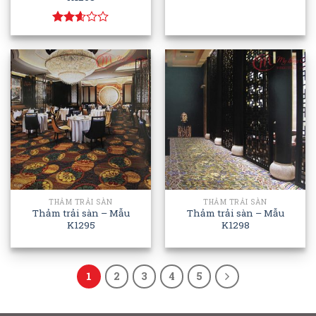
Rated
2.58
out of
5
THẢM TRẢI SÀN
THẢM TRẢI SÀN
Thảm trải sàn – Mẫu
Thảm trải sàn – Mẫu
K1295
K1298
1
2
3
4
5