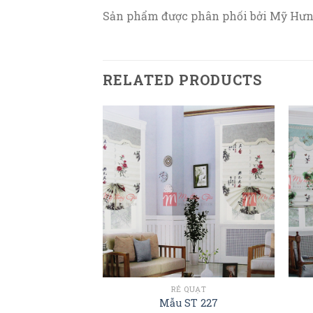
Sản phẩm được phân phối bởi Mỹ Hưn
RELATED PRODUCTS
 QUẠT
RẺ QUẠT
– Mẫu ST 841
Mẫu ST 227