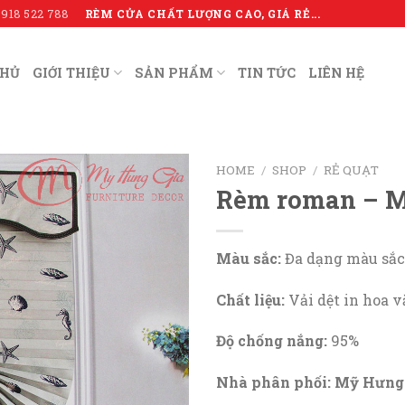
RÈM CỬA CHẤT LƯỢNG CAO, GIÁ RẺ...
0918 522 788
CHỦ
GIỚI THIỆU
SẢN PHẨM
TIN TỨC
LIÊN HỆ
HOME
/
SHOP
/
RẺ QUẠT
Rèm roman – M
Màu sắc:
Đa dạng màu sắc 
Chất liệu:
Vải dệt in hoa v
Độ chống nắng:
95%
Nhà phân phối: Mỹ Hưng