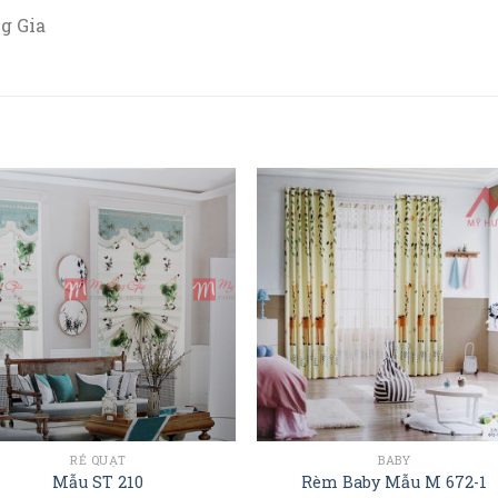
g Gia
RẺ QUẠT
BABY
Mẫu ST 210
Rèm Baby Mẫu M 672-1