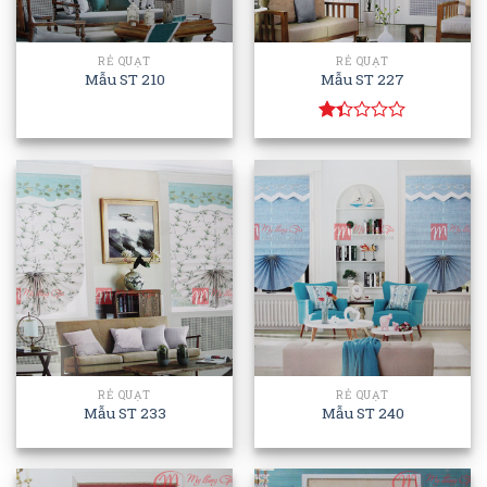
RẺ QUẠT
RẺ QUẠT
Mẫu ST 210
Mẫu ST 227
Rated
1.33
out
of
5
RẺ QUẠT
RẺ QUẠT
Mẫu ST 233
Mẫu ST 240