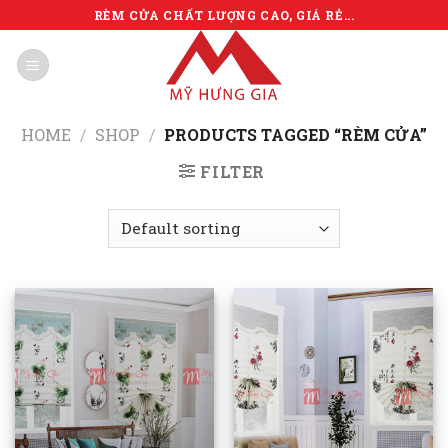
Skip
RÈM CỬA CHẤT LƯỢNG CAO, GIÁ RẺ...
to
content
HOME
/
SHOP
/
PRODUCTS TAGGED “RÈM CỬA”
FILTER