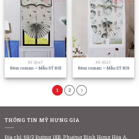
RẺ QUẠT
RẺ QUẠT
Rèm roman – Mẫu ST 815
Rèm roman – Mẫu ST 819
1
2
THÔNG TIN MỸ HƯNG GIA
Địa chỉ: 69/2 Đường 18B, Phường Bình Hưng Hòa A,