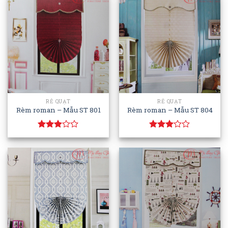
RẺ QUẠT
RẺ QUẠT
Rèm roman – Mẫu ST 801
Rèm roman – Mẫu ST 804
Rated
Rated
2.93
3.00
out of
out of
5
5